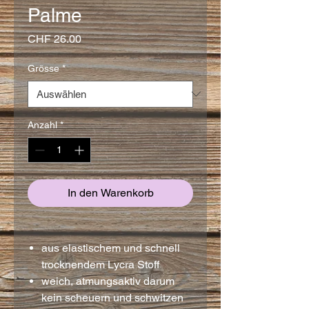
Palme
Preis
CHF 26.00
Grösse
*
Anzahl
*
In den Warenkorb
aus elastischem und schnell
trocknendem Lycra Stoff
weich, atmungsaktiv darum
kein scheuern und schwitzen